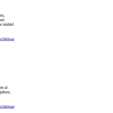
en,
met
or middel
schikbaar
om al
gidsen,
schikbaar