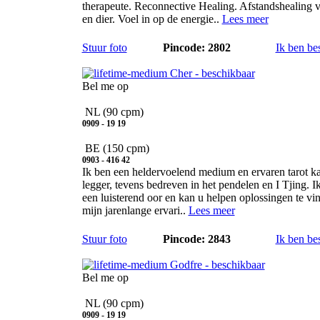
therapeute. Reconnective Healing. Afstandshealing 
en dier. Voel in op de energie..
Lees meer
Stuur foto
Pincode: 2802
Ik ben be
Cher
Bel me op
NL
(90 cpm)
0909 - 19 19
BE
(150 cpm)
0903 - 416 42
Ik ben een heldervoelend medium en ervaren tarot ka
legger, tevens bedreven in het pendelen en I Tjing. I
een luisterend oor en kan u helpen oplossingen te vi
mijn jarenlange ervari..
Lees meer
Stuur foto
Pincode: 2843
Ik ben be
Godfre
Bel me op
NL
(90 cpm)
0909 - 19 19