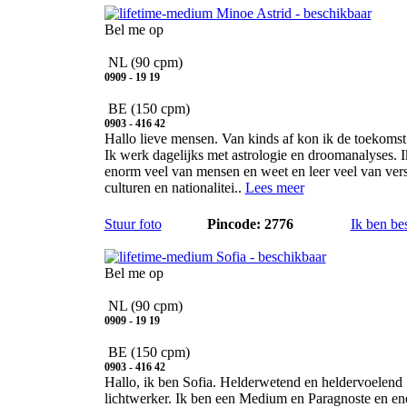
Bel me op
NL
(90 cpm)
0909 - 19 19
BE
(150 cpm)
0903 - 416 42
Hallo lieve mensen. Van kinds af kon ik de toekomst 
Ik werk dagelijks met astrologie en droomanalyses. 
enorm veel van mensen en weet en leer veel van vers
culturen en nationalitei..
Lees meer
Stuur foto
Pincode: 2776
Ik ben be
Sofia
Bel me op
NL
(90 cpm)
0909 - 19 19
BE
(150 cpm)
0903 - 416 42
Hallo, ik ben Sofia. Helderwetend en heldervoelend
lichtwerker. Ik ben een Medium en Paragnoste en en