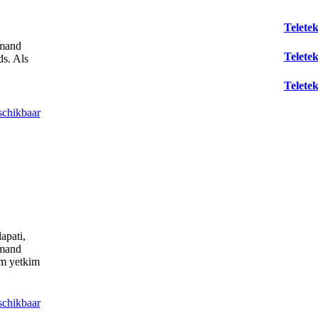
Teletek
rmand
Teletek
ds. Als
Telete
schikbaar
apati,
rmand
zm yetkim
schikbaar