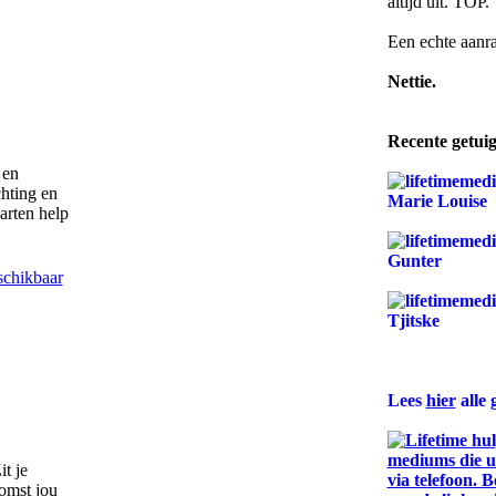
altijd uit. TOP.
Een echte aanra
Nettie.
Recente getuig
 en
chting en
arten help
schikbaar
Lees
hier
alle 
it je
omst jou