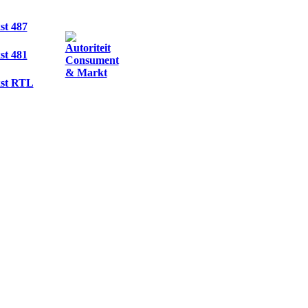
st 487
st 481
kst RTL