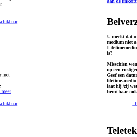
r
Belver
schikbaar
U merkt dat uw
medium niet a
Lifetimemedium
is?
Misschien wen
op een rustiger
r met
Geef een datum
lifetime-medi
e
laat hij /zij we
 meer
hem/ haar ook
Pl
schikbaar
Teletek