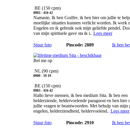
BE
(150 cpm)
0903 - 416 42
Namaste, Ik ben Godfre, ik ben hier om jullie te help
moeilijke situaties kunnen verlicht worden. Ik werk 
Engelen en ik gebruik ook mijn geliefde pendel. Do
van mijn spirituele gave sta ik i..
Lees meer
Stuur foto
Pincode: 2889
Ik ben be
Sita
Bel me op
NL
(90 cpm)
0909 - 19 19
BE
(150 cpm)
0903 - 416 42
Hallo lieve mensen, ik ben medium Sita. Ik ben een
helderziende, heldervoelende paragnost en ben hier 
jullie vragen te beantwoorden. Met behulp van mijn 
engelen, helderziendheid, heldervoelend..
Lees meer
Stuur foto
Pincode: 2910
Ik ben be
Test 4