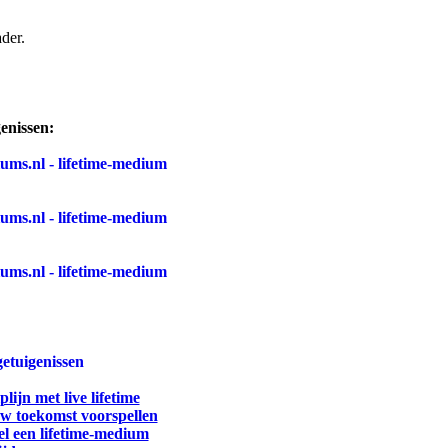
der.
enissen:
getuigenissen