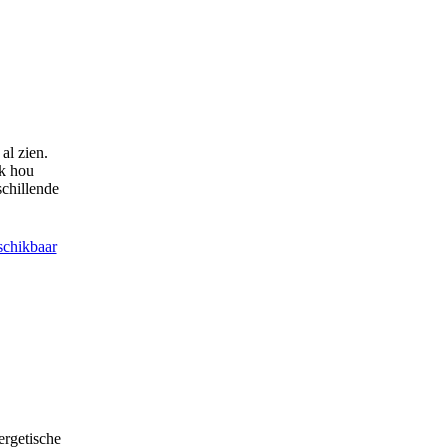
al zien.
Ik hou
chillende
schikbaar
ergetische