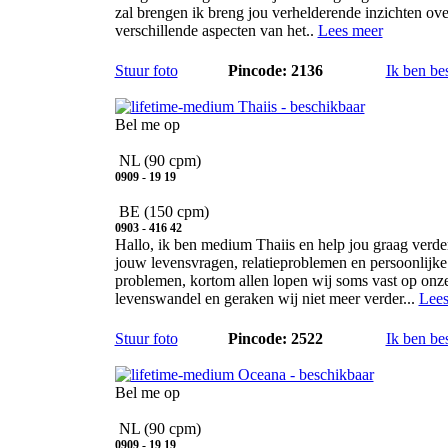
zal brengen ik breng jou verhelderende inzichten ove
verschillende aspecten van het..
Lees meer
Stuur foto
Pincode: 2136
Ik ben be
Thaiis
Bel me op
NL
(90 cpm)
0909 - 19 19
BE
(150 cpm)
0903 - 416 42
Hallo, ik ben medium Thaiis en help jou graag verde
jouw levensvragen, relatieproblemen en persoonlijke
problemen, kortom allen lopen wij soms vast op onz
levenswandel en geraken wij niet meer verder...
Lees
Stuur foto
Pincode: 2522
Ik ben be
Oceana
Bel me op
NL
(90 cpm)
0909 - 19 19