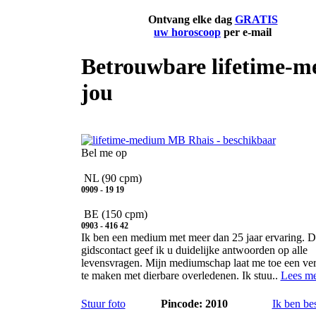
Ontvang elke dag
GRATIS
uw horoscoop
per e-mail
Betrouwbare lifetime-m
jou
MB Rhais
Bel me op
NL
(90 cpm)
0909 - 19 19
BE
(150 cpm)
0903 - 416 42
Ik ben een medium met meer dan 25 jaar ervaring. 
gidscontact geef ik u duidelijke antwoorden op alle
levensvragen. Mijn mediumschap laat me toe een ve
te maken met dierbare overledenen. Ik stuu..
Lees m
Stuur foto
Pincode: 2010
Ik ben be