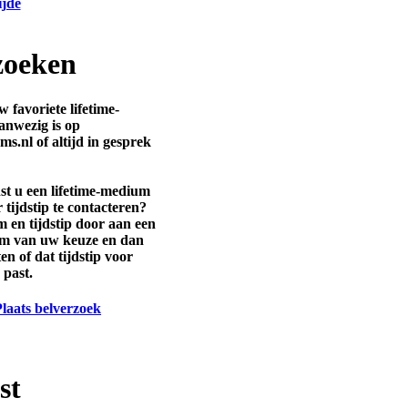
zoeken
 favoriete lifetime-
anwezig is op
s.nl of altijd in gesprek
st u een lifetime-medium
 tijdstip te contacteren?
 en tijdstip door aan een
um van uw keuze en dan
ten of dat tijdstip voor
 past.
aats belverzoek
st