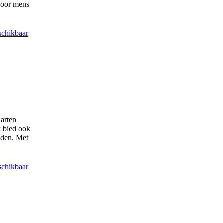
voor mens
schikbaar
arten
k bied ook
nden. Met
schikbaar