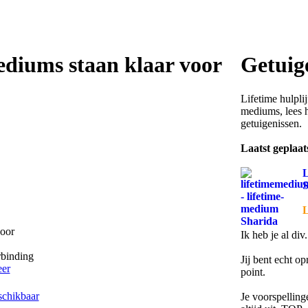
ediums staan klaar voor
Getuig
Lifetime hulplij
mediums, lees h
getuigenissen.
Laatst geplaats
L
S
L
Door
Ik heb je al div
rbinding
Jij bent echt op
eer
point.
schikbaar
Je voorspelling