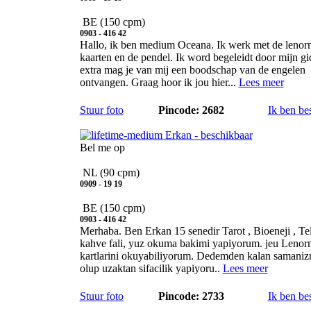
BE
(150 cpm)
0903 - 416 42
Hallo, ik ben medium Oceana. Ik werk met de leno
kaarten en de pendel. Ik word begeleidt door mijn gi
extra mag je van mij een boodschap van de engelen
ontvangen. Graag hoor ik jou hier...
Lees meer
Stuur foto
Pincode: 2682
Ik ben be
Erkan
Bel me op
NL
(90 cpm)
0909 - 19 19
BE
(150 cpm)
0903 - 416 42
Merhaba. Ben Erkan 15 senedir Tarot , Bioeneji , Tel
kahve fali, yuz okuma bakimi yapiyorum. jeu Leno
kartlarini okuyabiliyorum. Dedemden kalan samani
olup uzaktan sifacilik yapiyoru..
Lees meer
Stuur foto
Pincode: 2733
Ik ben be
Minoe Astrid