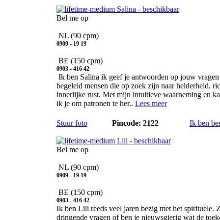
Salina
Bel me op
NL
(90 cpm)
0909 - 19 19
BE
(150 cpm)
0903 - 416 42
Ik ben Salina ik geef je antwoorden op jouw vragen
begeleid mensen die op zoek zijn naar helderheid, ri
innerlijke rust. Met mijn intuitieve waarneming en ka
ik je om patronen te her..
Lees meer
Stuur foto
Pincode: 2122
Ik ben be
Lili
Bel me op
NL
(90 cpm)
0909 - 19 19
BE
(150 cpm)
0903 - 416 42
Ik ben Lili reeds veel jaren bezig met het spirituele. Z
dringende vragen of ben je nieuwsgierig wat de toek