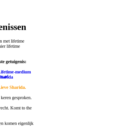
enissen
n met lifetime
ier lifetime
te getuigenis:
ifetime-medium
harida
ieve Sharida.
. keren gesproken.
recht. Komt to the
en komen eigenlijk