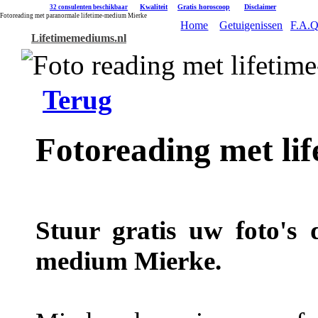
|
Kwaliteit
|
Gratis horoscoop
|
Disclaimer
32 consulenten beschikbaar
Fotoreading met paranormale lifetime-medium Mierke
Home
Getuigenissen
F.A.Q
Lifetimemediums.nl
Terug
Fotoreading met li
Stuur gratis uw foto's 
medium Mierke.