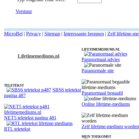
Verstuur
MicroBel
|
Privacy
|
Sitemap
|
Interessante bronnen
|
Zelf lifetime-m
LIFETIMEMEDIUMS.NL
Lifetimemediums.nl
Paranormaal advies
Fotoreading met paranormale lifetime-medium Mierke
Paranormale site
TELETEKST
SBS6 teletekst
Paranormaal begaafd
pagina 487
Online lifetime-mediums
NET5 teletekst pagina 481
Zelf lifetime-medium worden
RTL teletekst
MIJN TOEKOMST