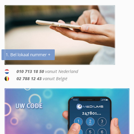
1. Bel lokaal nummer +
010 713 18 50
vanuit Nederland
02 788 12 43
vanuit België