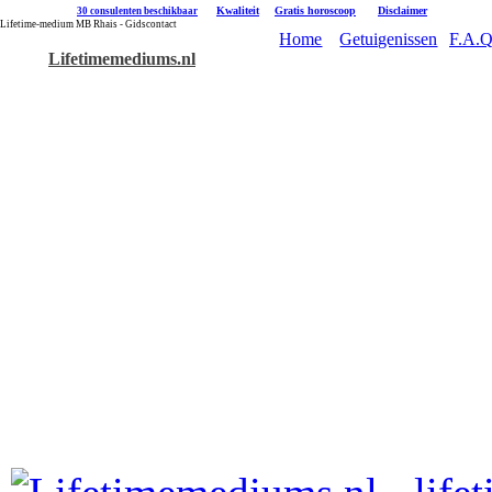
|
Kwaliteit
|
Gratis horoscoop
|
Disclaimer
30 consulenten beschikbaar
Lifetime-medium MB Rhais - Gidscontact
Home
Getuigenissen
F.A.Q
Lifetimemediums.nl