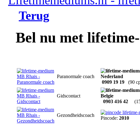
Terug
Bel nu met lifeti
Paranormale coach
0909 19 19
(90 c
Gidscontact
0903 416 42
(1
Gezondheidscoach
Pincode:
2010