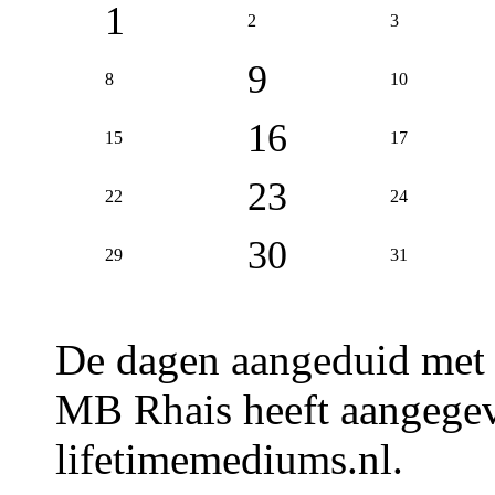
1
2
3
9
8
10
16
15
17
23
22
24
30
29
31
De dagen aangeduid met
MB Rhais heeft aangegev
lifetimemediums.nl.