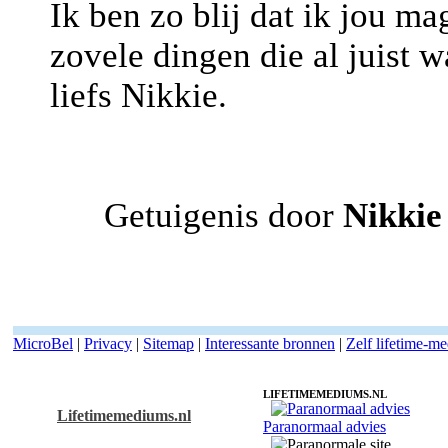
Ik ben zo blij dat ik jou m
zovele dingen die al juist w
liefs Nikkie.
Getuigenis door
Nikki
MicroBel
|
Privacy
|
Sitemap
|
Interessante bronnen
|
Zelf lifetime-m
LIFETIMEMEDIUMS.NL
Lifetimemediums.nl
Paranormaal advies