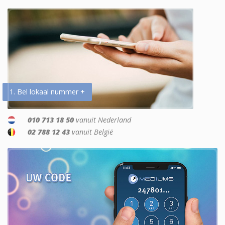
1. Bel lokaal nummer +
010 713 18 50
vanuit Nederland
02 788 12 43
vanuit België