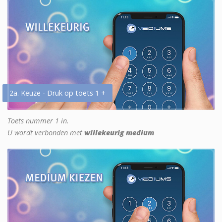
2a. Keuze - Druk op toets 1 +
Toets nummer 1 in.
U wordt verbonden met
willekeurig medium