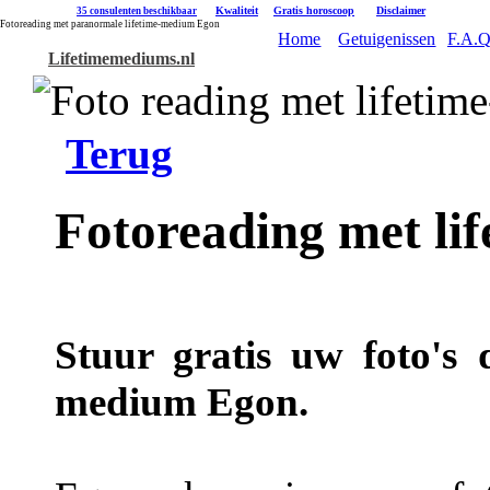
|
Kwaliteit
|
Gratis horoscoop
|
Disclaimer
35 consulenten beschikbaar
Fotoreading met paranormale lifetime-medium Egon
Home
Getuigenissen
F.A.Q
Lifetimemediums.nl
Terug
Fotoreading met li
Stuur gratis uw foto's 
medium Egon.