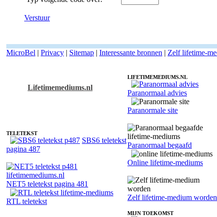
Verstuur
MicroBel
|
Privacy
|
Sitemap
|
Interessante bronnen
|
Zelf lifetime-m
LIFETIMEMEDIUMS.NL
Lifetimemediums.nl
Paranormaal advies
Fotoreading met paranormale lifetime-medium Egon
Paranormale site
TELETEKST
SBS6 teletekst
Paranormaal begaafd
pagina 487
Online lifetime-mediums
NET5 teletekst pagina 481
Zelf lifetime-medium worden
RTL teletekst
MIJN TOEKOMST