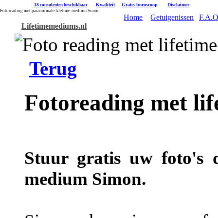
|
Kwaliteit
|
Gratis horoscoop
|
Disclaimer
38 consulenten beschikbaar
Fotoreading met paranormale lifetime-medium Simon
Home
Getuigenissen
F.A.Q
Lifetimemediums.nl
Terug
Fotoreading met l
Stuur gratis uw foto's 
medium Simon.