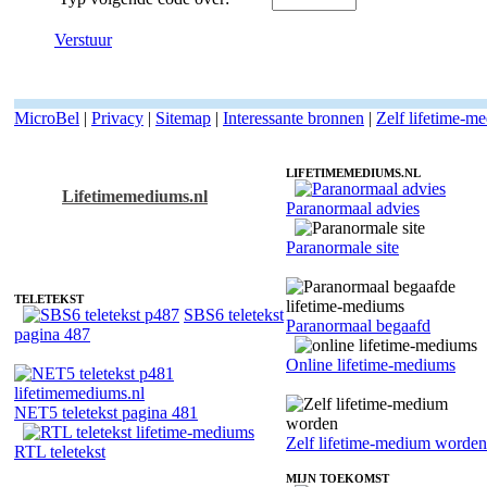
Verstuur
MicroBel
|
Privacy
|
Sitemap
|
Interessante bronnen
|
Zelf lifetime-m
LIFETIMEMEDIUMS.NL
Lifetimemediums.nl
Paranormaal advies
Fotoreading met paranormale lifetime-medium Simon
Paranormale site
TELETEKST
SBS6 teletekst
Paranormaal begaafd
pagina 487
Online lifetime-mediums
NET5 teletekst pagina 481
Zelf lifetime-medium worden
RTL teletekst
MIJN TOEKOMST