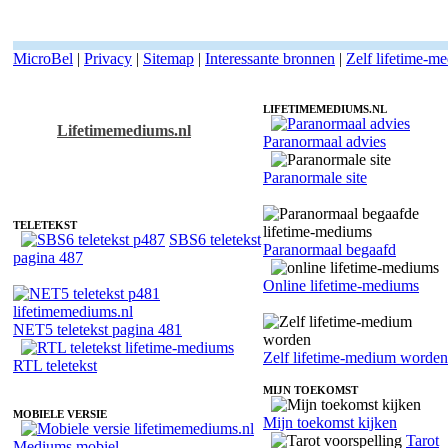
MicroBel
|
Privacy
|
Sitemap
|
Interessante bronnen
|
Zelf lifetime-m
LIFETIMEMEDIUMS.NL
Lifetimemediums.nl
Paranormaal advies
Lifetime-medium joan - Kaartleggen
Paranormale site
TELETEKST
SBS6 teletekst
Paranormaal begaafd
pagina 487
Online lifetime-mediums
NET5 teletekst pagina 481
Zelf lifetime-medium worden
RTL teletekst
MIJN TOEKOMST
MOBIELE VERSIE
Mijn toekomst kijken
Tarot
Mediums mobiel