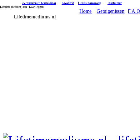
|
Kwaliteit
|
Gratis horoscoop
|
Disclaimer
25 consulenten beschikbaar
Lifetime-medium joan - Kaartleggen
Home
Getuigenissen
F.A.Q
Lifetimemediums.nl