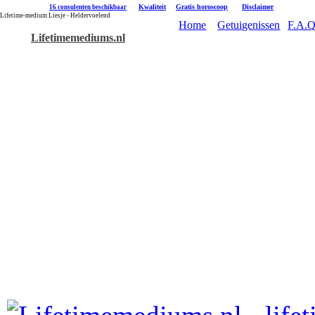
|
Kwaliteit
|
Gratis horoscoop
|
Disclaimer
16 consulenten beschikbaar
Lifetime-medium Liesje - Heldervoelend
Home
Getuigenissen
F.A.Q
Lifetimemediums.nl