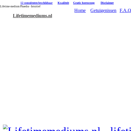
|
Kwaliteit
|
Gratis horoscoop
|
Disclaimer
12 consulenten beschikbaar
Lifetime-medium Phaedra - Intuitief
Home
Getuigenissen
F.A.Q
Lifetimemediums.nl