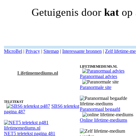
Getuigenis door
kat
op 
MicroBel
|
Privacy
|
Sitemap
|
Interessante bronnen
|
Zelf lifetime-m
LIFETIMEMEDIUMS.NL
Lifetimemediums.nl
Paranormaal advies
Lifetime-medium Phaedra - Intuitief
Paranormale site
TELETEKST
SBS6 teletekst
Paranormaal begaafd
pagina 487
Online lifetime-mediums
NET5 teletekst pagina 481